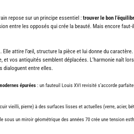
in repose sur un principe essentiel :
trouver le bon l’équilib
sion entre les opposés qui crée la beauté. Mais encore faut-i
Elle attire l’œil, structure la pièce et lui donne du caractère.
ne, et vos antiquités semblent déplacées. L’harmonie naît lor
 dialoguent entre elles.
 modernes épurées
: un fauteuil Louis XVI revisité s’accorde parfait
uir vieilli, pierre) à des surfaces lisses et actuelles (verre, acier, bé
e sous un miroir géométrique des années 70 crée une tension est