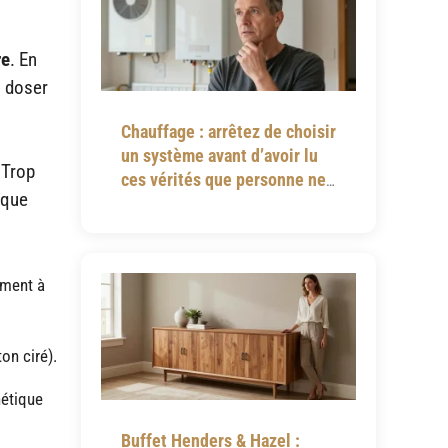
re
. En
l doser
Chauffage : arrêtez de choisir
un système avant d’avoir lu
 Trop
ces vérités que personne ne
sque
vous dit
ement à
ton ciré).
hétique
Buffet Henders & Hazel :