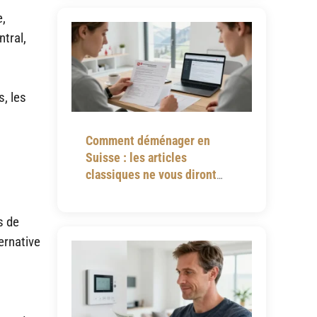
e,
tral,
s, les
Comment déménager en
Suisse : les articles
classiques ne vous diront
jamais tout
s de
ernative