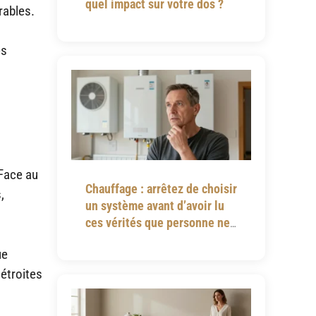
quel impact sur votre dos ?
rables.
es
 Face au
Chauffage : arrêtez de choisir
,
un système avant d’avoir lu
ces vérités que personne ne
vous dit
ue
étroites