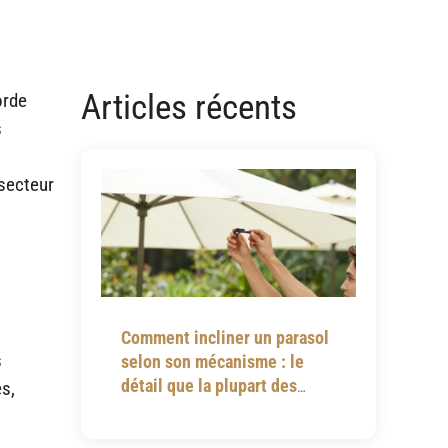
Articles récents
orde
s
 secteur
Comment incliner un parasol
s
selon son mécanisme : le
détail que la plupart des
es,
notices omettent