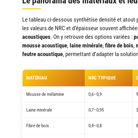
Le panorama des matériaux et leu
Le tableau ci-dessous synthétise densité et atout 
les valeurs de NRC et d’épaisseur souvent affichées 
acoustiques
. On y retrouve des options variées :
p
mousse acoustique
,
laine minérale
,
fibre de bois
,
feutre acoustique
, permettant d’adapter la soluti
MATÉRIAU
NRC TYPIQUE
Mousse de mélamine
0,6–0,9
Laine minérale
0,7–0,95
Fibre de bois
0,4–0,8