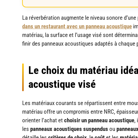
La réverbération augmente le niveau sonore d’une
dans un restaurant avec un panneau acoustique
im
matériau, la surface et l’usage visé sont déterminan
finir des panneaux acoustiques adaptés à chaque 
Le choix du matériau idéa
acoustique visé
Les matériaux courants se répartissent entre mousse
matériau offre un compromis entre NRC, épaisseur
orienter l’achat et
choisir un panneau acoustique
,
les
panneaux acoustiques suspendus
ou
panneaux
détaille les
critères de choix
, le
coût
et les
matéria