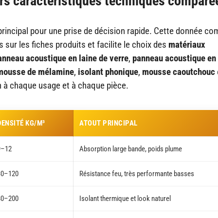
rs caractéristiques techniques comparé
principal pour une prise de décision rapide. Cette donnée co
sur les fiches produits et facilite le choix des
matériaux
anneau acoustique en laine de verre
,
panneau acoustique en 
mousse de mélamine
,
isolant phonique
,
mousse caoutchouc
on à chaque usage et à chaque pièce.
DENSITÉ KG/M³
ATOUT PRINCIPAL
9–12
Absorption large bande, poids plume
30–120
Résistance feu, très performante basses
80–200
Isolant thermique et look naturel