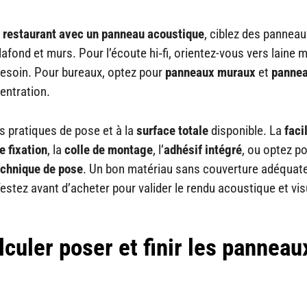
un restaurant avec un panneau acoustique
, ciblez des panneau
afond et murs. Pour l’écoute hi‑fi, orientez-vous vers laine m
besoin. Pour bureaux, optez pour
panneaux muraux
et
panne
centration.
s pratiques de pose et à la
surface totale
disponible. La
faci
 fixation
, la
colle de montage
, l’
adhésif intégré
, ou optez p
echnique de pose
. Un bon matériau sans couverture adéquat
 Testez avant d’acheter pour valider le rendu acoustique et vis
lculer poser et finir les panneau