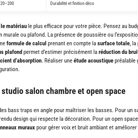
120–200
Durabilité et finition déco
 le matériau
le plus efficace pour votre pièce. Pensez au budg
ion murale ou plafond. La présence de poussière ou l’expositio
Une
formule de calcul
prenant en compte la
surface totale
, la
us plafond
permet d’estimer précisément la
réduction du brui
icient d’absorption
. Réaliser une
étude acoustique
préalable 
guration.
 studio salon chambre et open space
es bass traps en angle pour maîtriser les basses. Pour un s
endu design qui respecte la décoration. Pour un open space
nneaux muraux
pour gérer voix et bruit ambiant et améliorer 