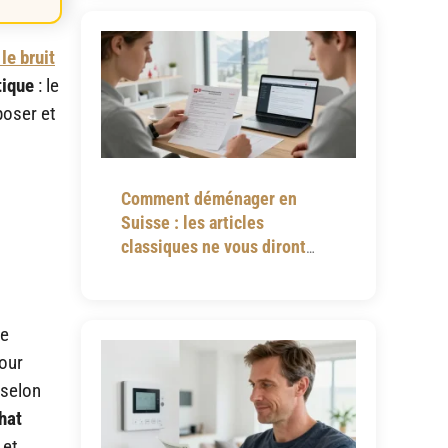
le bruit
tique
: le
poser et
Comment déménager en
Suisse : les articles
classiques ne vous diront
jamais tout
ue
our
selon
hat
 et