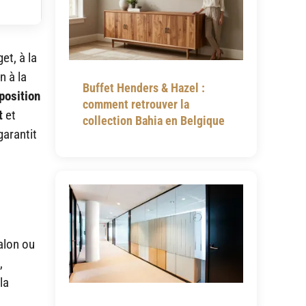
et, à la
n à la
Buffet Henders & Hazel :
position
comment retrouver la
t
et
collection Bahia en Belgique
garantit
alon ou
,
la