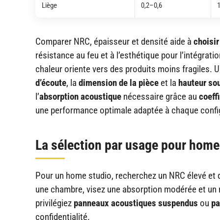
Liège
0,2–0,6
Comparer NRC, épaisseur et densité aide à
choisir
résistance au feu et à l’esthétique pour l’intégrat
chaleur oriente vers des produits moins fragiles. 
d’écoute
, la
dimension de la pièce
et la
hauteur so
l’
absorption acoustique
nécessaire grâce au
coeff
une performance optimale adaptée à chaque confi
La sélection par usage pour home
Pour un home studio, recherchez un NRC élevé et d
une chambre, visez une absorption modérée et un r
privilégiez
panneaux acoustiques suspendus
ou
pa
confidentialité.