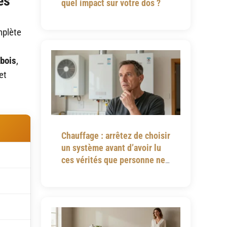
es
quel impact sur votre dos ?
mplète
bois
,
et
Chauffage : arrêtez de choisir
un système avant d’avoir lu
ces vérités que personne ne
vous dit