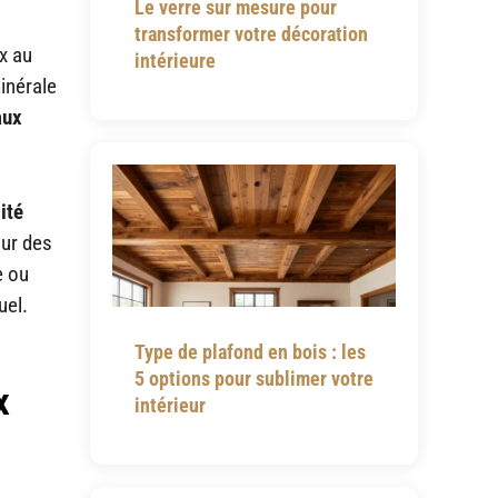
Le verre sur mesure pour
transformer votre décoration
x au
intérieure
inérale
aux
lité
our des
e ou
uel.
Type de plafond en bois : les
5 options pour sublimer votre
x
intérieur