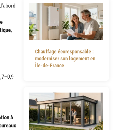
 d’abord
ue
tique
,
Chauffage écoresponsable :
moderniser son logement en
Île-de-France
0,7–0,9
tion à
bureaux