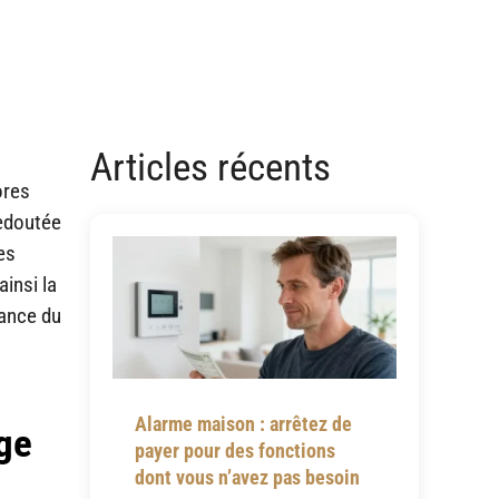
Articles récents
ores
redoutée
es
insi la
mance du
Alarme maison : arrêtez de
age
payer pour des fonctions
dont vous n’avez pas besoin