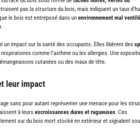
 surface du bois sous forme de
taches noires, vertes ou
étruisent pas la structure du bois, mais indiquent un taux d’h
sque le bois est entreposé dans un
environnement mal ventil
u.
t un impact sur la santé des occupants. Elles libèrent des
sp
respiratoires comme l’asthme ou les allergies. Une expositi
 démangeaisons cutanées ou des maux de tête.
t leur impact
fage sans pour autant représenter une menace pour les stru
issent à leurs
excroissances dures et rugueuses
. Ces
ement sur du bois mort stocké en extérieur et signalent so