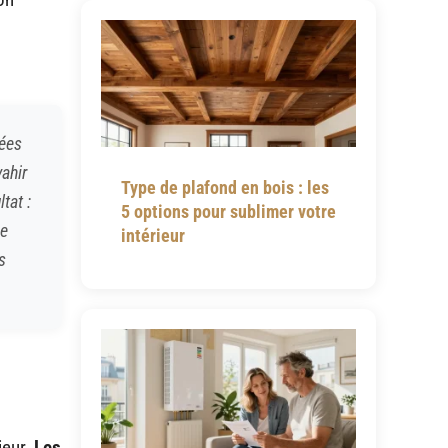
kées
ahir
Type de plafond en bois : les
tat :
5 options pour sublimer votre
de
intérieur
s
ieur.
Les