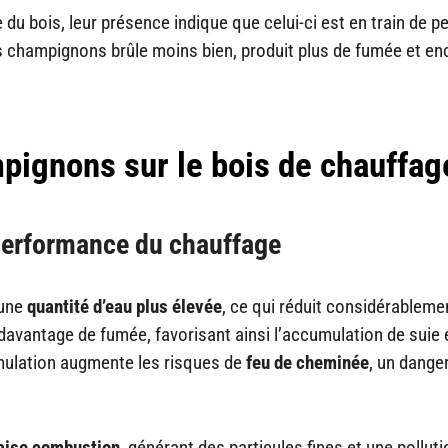
 du bois, leur présence indique que celui-ci est en train de p
s champignons brûle moins bien, produit plus de fumée et en
mpignons sur le bois de chauffag
 performance du chauffage
 une
quantité d’eau plus élevée
, ce qui réduit considérableme
ge davantage de fumée, favorisant ainsi l’accumulation de suie 
mulation augmente les risques de
feu de cheminée
, un dange
ise combustion
, générant des particules fines et une polluti