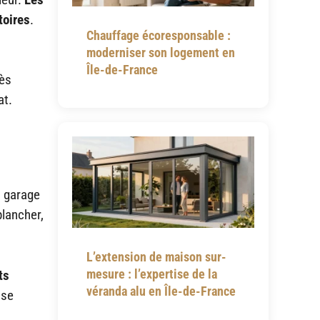
toires
.
Chauffage écoresponsable :
moderniser son logement en
Île-de-France
rès
at.
n garage
plancher,
L’extension de maison sur-
mesure : l’expertise de la
ts
véranda alu en Île-de-France
 se