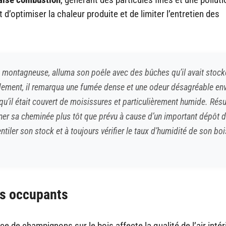
 d’optimiser la chaleur produite et de limiter l’entretien des
ion montagneuse, alluma son poêle avec des bûches qu’il avait stoc
idement, il remarqua une fumée dense et une odeur désagréable env
 qu’il était couvert de moisissures et particulièrement humide. Résul
moner sa cheminée plus tôt que prévu à cause d’un important dépôt 
ntiler son stock et à toujours vérifier le taux d’humidité de son boi
es occupants
e de champignons sur le bois affecte la qualité de l’air intér