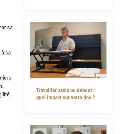
par sa
 à sa
miers
n.
Travailler assis ou debout :
ilité.
quel impact sur votre dos ?