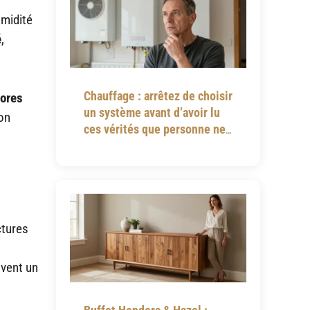
umidité
é
,
Chauffage : arrêtez de choisir
ores
un système avant d’avoir lu
on
ces vérités que personne ne
vous dit
ctures
uvent un