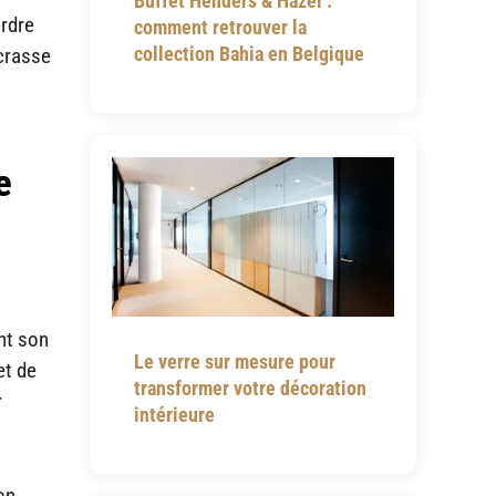
Buffet Henders & Hazel :
erdre
comment retrouver la
collection Bahia en Belgique
crasse
e
nt son
Le verre sur mesure pour
et de
transformer votre décoration
r
intérieure
on