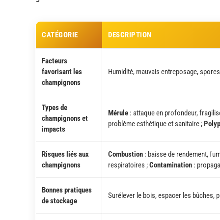
CATÉGORIE
DESCRIPTION
Facteurs
favorisant les
Humidité, mauvais entreposage, spore
champignons
Types de
Mérule
: attaque en profondeur, fragilis
champignons et
problème esthétique et sanitaire ;
Poly
impacts
Risques liés aux
Combustion
: baisse de rendement, fum
champignons
respiratoires ;
Contamination
: propaga
Bonnes pratiques
Surélever le bois, espacer les bûches, 
de stockage