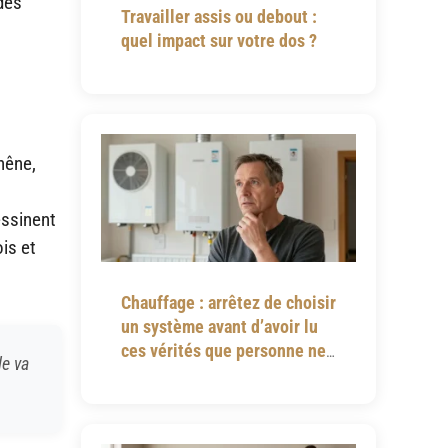
 des
Travailler assis ou debout :
quel impact sur votre dos ?
chêne,
essinent
is et
Chauffage : arrêtez de choisir
un système avant d’avoir lu
ces vérités que personne ne
le va
vous dit