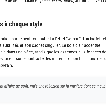
hacune de ces ambiances
possède
ses
codes
, autant au niveau
és à chaque style
inition participent tout autant à l’effet “wahou” d’un buffet : 
 subtilités et son cachet singulier. Le bois clair accentue
nie dans une pièce, tandis que les essences plus foncées d
es jouent sur le contraste des matériaux, combinaisons de bo
mporain.
nt affaire de goût, mais une réflexion sur la manière dont ce meub