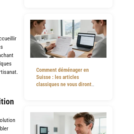
cueillir
es
cachant
elques
Comment déménager en
rtisanat.
Suisse : les articles
classiques ne vous diront
jamais tout
ition
volution
bler