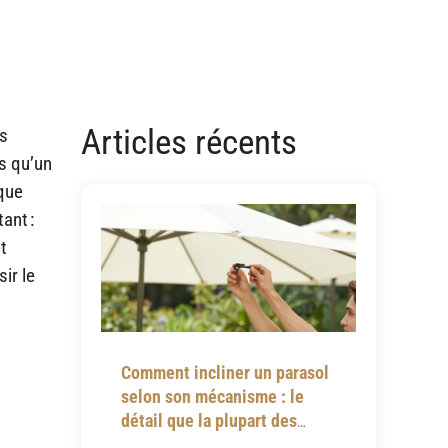
Articles récents
rs
us qu’un
aque
ant :
t
ir le
Comment incliner un parasol
selon son mécanisme : le
détail que la plupart des
notices omettent