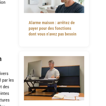
tion
Alarme maison : arrêtez de
payer pour des fonctions
dont vous n’avez pas besoin
n
nivers
 par les
et des
eintes
xtures