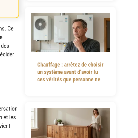
ins. Ce
le
, des
décider
Chauffage : arrêtez de choisir
un système avant d’avoir lu
ces vérités que personne ne
vous dit
ersation
 et les
vient