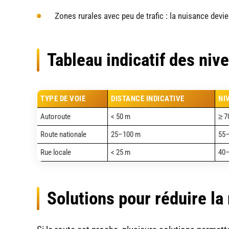
Zones rurales avec peu de trafic : la nuisance devie
Tableau indicatif des niv
TYPE DE VOIE
DISTANCE INDICATIVE
NI
Autoroute
< 50 m
≥ 7
Route nationale
25–100 m
55–
Rue locale
< 25 m
40–
Solutions pour réduire la 