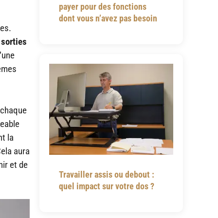
payer pour des fonctions
dont vous n’avez pas besoin
res.
 sorties
d’une
lèmes
à chaque
geable
t la
Cela aura
nir et de
Travailler assis ou debout :
quel impact sur votre dos ?