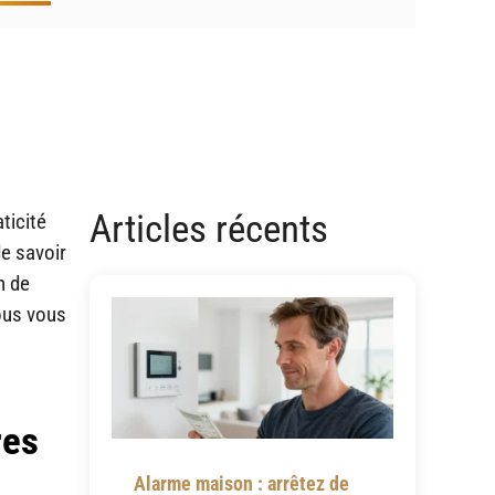
Articles récents
ticité
de savoir
n de
ous vous
res
Alarme maison : arrêtez de