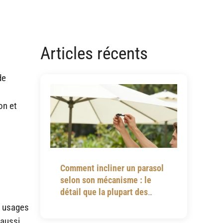
Articles récents
de
on et
Comment incliner un parasol
selon son mécanisme : le
détail que la plupart des
notices omettent
t usages
 aussi