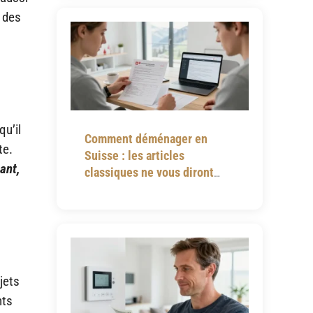
s des
qu’il
Comment déménager en
te.
Suisse : les articles
ant,
classiques ne vous diront
jamais tout
jets
nts