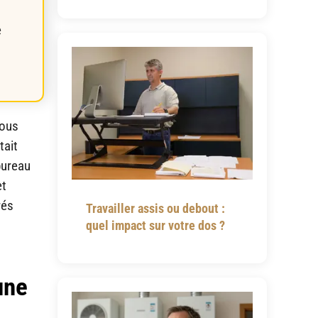
e
Vous
tait
bureau
et
rés
Travailler assis ou debout :
quel impact sur votre dos ?
une