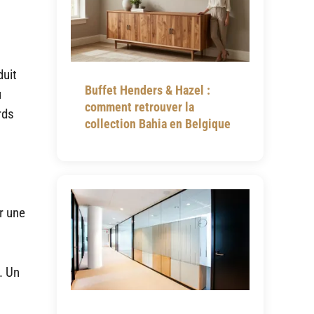
duit
Buffet Henders & Hazel :
u
comment retrouver la
rds
collection Bahia en Belgique
r une
. Un