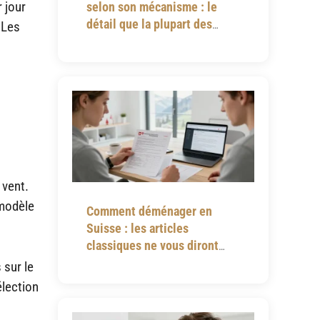
 jour
selon son mécanisme : le
détail que la plupart des
 Les
notices omettent
 vent.
 modèle
Comment déménager en
Suisse : les articles
classiques ne vous diront
jamais tout
 sur le
lection