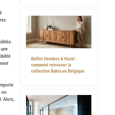
é
tres
ilités.
t une
bilité
Buffet Henders & Hazel :
ement
comment retrouver la
collection Bahia en Belgique
importe
e ou
. Alors,