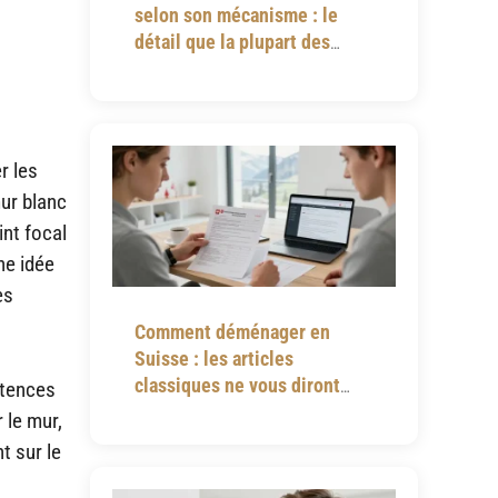
selon son mécanisme : le
détail que la plupart des
notices omettent
r les
mur blanc
int focal
ne idée
es
Comment déménager en
Suisse : les articles
classiques ne vous diront
étences
jamais tout
 le mur,
t sur le