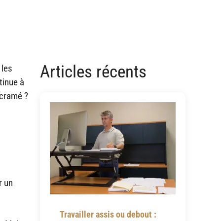
Articles récents
 les
tinue à
acramé ?
r un
Travailler assis ou debout :