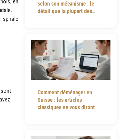
 bois, en
selon son mécanisme : le
ïdale.
détail que la plupart des
 spirale
notices omettent
 sont
Comment déménager en
 avez
Suisse : les articles
classiques ne vous diront
jamais tout