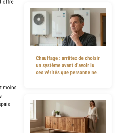
t offre
Chauffage : arrêtez de choisir
un système avant d’avoir lu
ces vérités que personne ne
vous dit
st moins
s
épais