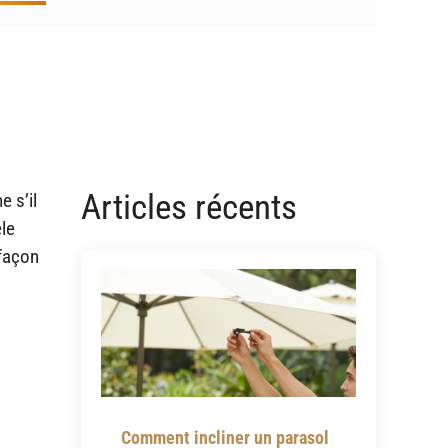
Articles récents
e s’il
èle
 façon
Comment incliner un parasol