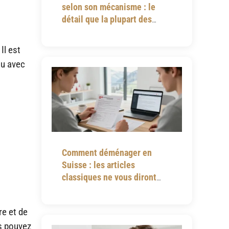
selon son mécanisme : le
détail que la plupart des
notices omettent
Il est
u avec
Comment déménager en
Suisse : les articles
classiques ne vous diront
jamais tout
re et de
us pouvez