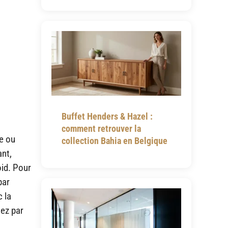
Buffet Henders & Hazel :
comment retrouver la
se ou
collection Bahia en Belgique
ant,
oid. Pour
par
 la
sez par